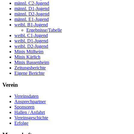
männl. C2-Jugend
männl. D1-Jugend
männl. D2-Jugend
männl. E1-Jugend
weibl. B1-Jugend
Ergebnisse/Tabelle
weibl. C1-Jugend
weibl. D1-Jugend
weibl. D2-Jugend
Minis Mülheim
Minis Kärlich
Minis Bassenheim
Zeitungsberichte
Eigene Berichte
Verein
Vereinsdaten
Ansprechpartner
Sponsoren
Hallen / Anfahrt
Vereinsgeschichte
Erfolge